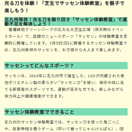
光る刀を体験！「芝生でサッセン体験教室」を親子で
楽しもう！
北九州発祥！光る刀を振り回す「サッセン体験教室」で運
動不足を解消しよう！
響灘緑地グリーンパークの広大な大芝生広場（雨天時はイベン
トホール）で、話題のニュースポーツ「サッセン」の体験教室を定
期的に開催しています。3月9日(日)に開催するサッセン体験教室で
は、北九州発祥のサッセンを、お子様から大人まで楽しめます。
サッセンってどんなスポーツ？
サッセンは、2016年に北九州市で誕生した、LEDが内蔵された発
泡ポリエチレン製の柔らかい“サッセン刀”を使い、相手の体に当
てる新感覚のスポーツです。運動が苦手な方でも、楽しみながら
体力向上や健康増進ができます。
サッセン体験教室でできること
北九州のサッセン体験教室では、サッセン刀を使った鬼ごっこ
や、反射神経を競うゲーム（叩いて被ってじゃんけんぽん）、団