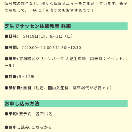
体形式の試合など、様々な体験メニューをご用意しています。親子
で参加して、一緒に汗を流すのもおすすめです！
芝生でサッセン体験教室 詳細
●
日時:
5月18日(日)、6月1日（日）
●
時間:
①10:00～11:00②11:30～12:30
●
場所:
響灘緑地グリーンパーク 大芝生広場（雨天時：イベントホ
ール）
●
対象:
5～12歳
●
参加費:
無料（別途、園内入園料、駐車場代が必要です）
お申し込み方法
●
予約:
要予約 各回12名
●
お申し込み:
こちらから