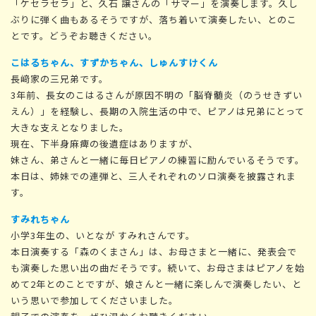
「ケセラセラ」と、久石 譲さんの「サマー」を演奏します。久し
ぶりに弾く曲もあるそうですが、落ち着いて演奏したい、とのこ
とです。どうぞお聴きください。
こはるちゃん、すずかちゃん、しゅんすけくん
長﨑家の三兄弟です。
3年前、長女のこはるさんが原因不明の「脳脊髄炎（のうせきずい
えん）」を経験し、長期の入院生活の中で、ピアノは兄弟にとって
大きな支えとなりました。
現在、下半身麻痺の後遺症はありますが、
妹さん、弟さんと一緒に毎日ピアノの練習に励んでいるそうです。
本日は、姉妹での連弾と、三人それぞれのソロ演奏を披露されま
す。
すみれちゃん
小学3年生の、いとなが すみれさんです。
本日演奏する「森のくまさん」は、お母さまと一緒に、発表会で
も演奏した思い出の曲だそうです。続いて、お母さまはピアノを始
めて2年とのことですが、娘さんと一緒に楽しんで演奏したい、と
いう思いで参加してくださいました。