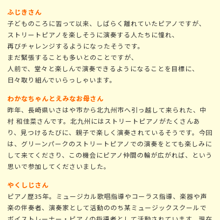
ふじきさん
子どものころに習って以来、しばらく離れていたピアノですが、
ストリートピアノを楽しそうに演奏する人たちに憧れ、
再びチャレンジするようになったそうです。
まだ緊張することも多いとのことですが、
人前で、堂々と楽しんで演奏できるようになることを目標に、
日々取り組んでいらっしゃいます。
わかなちゃんとえみなお母さん
昨年、長崎県いさはや市から北九州市へ引っ越して来られた、中
村 和佳菜さんです。北九州にはストリートピアノがたくさんあ
り、見つけるたびに、親子で楽しく演奏されているそうです。今回
は、グリーンパークのストリートピアノでの演奏をとても楽しみに
して来てくださり、この機会にピアノ仲間の輪が広がれば、という
思いで参加してくださいました。
やくしじさん
ピアノ歴35年。ミュージカル歌唱指導やコーラス指導、楽器や声
楽の伴奏者、演奏家として活動ののち某ミュージックスクールで
ボイストレーナー・ピアノの指導者として活動されています。現在