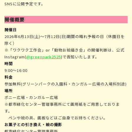
SNSに公開予定です。
開催概要
開催日
2026年6月13日(土)～7月12日(日)期間の晴れ予報の日（休園日を
除く）
※「ワクワク工作会」or「動物お絵描き会」の開催判断は、公式
Instagram(
@greenpark2525
)で告知いたします。
時間
9:00〜16:00
料金
参加無料(グリーンパークの入園料・カンガルー広場の入場料別途)
場所
ポニー広場・カンガルー広場
※都市緑化センター管理事務所にて画用紙をご用意しておりま
す。
ペンや絵の具、画板などはご自身でお持ちください。
お菓子との引き換え・絵の撮影
都市緑化センター管理事務所