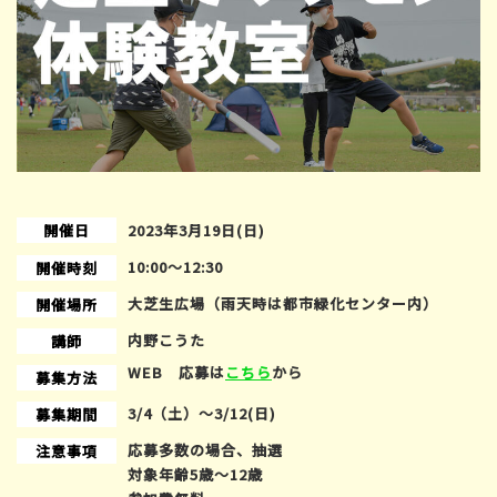
開催日
2023年3月19日(日)
10:00〜12:30
開催時刻
大芝生広場（雨天時は都市緑化センター内）
開催場所
内野こうた
講師
WEB 応募は
こちら
から
募集方法
3/4（土）～3/12(日)
募集期間
応募多数の場合、抽選
注意事項
対象年齢5歳～12歳