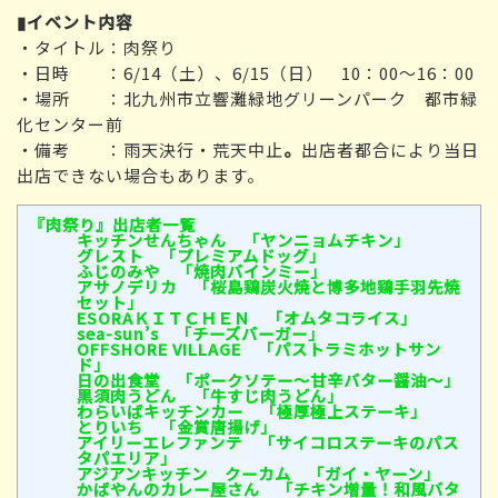
▮イベント内容
・タイトル：肉祭り
・日時 ：6/14（土）、6/15（日） 10：00～16：00
・場所 ：北九州市立響灘緑地グリーンパーク 都市緑
化センター前
・備考 ：雨天決行・荒天中止
。
出店者都合により当日
出店できない場合もあります。
『肉祭り』出店者一覧
キッチンせんちゃん 「ヤンニョムチキン」
グレスト 「プレミアムドッグ」
ふじのみや 「焼肉バインミー」
アサノデリカ 「桜島鶏炭火焼と博多地鶏手羽先焼
セット」
ESORAＫＩＴＣＨＥＮ 「オムタコライス」
sea-sun’s 「チーズバーガー」
OFFSHORE VILLAGE 「パストラミホットサン
ド」
日の出食堂 「ポークソテー〜甘辛バター醤油〜」
黒須肉うどん 「牛すじ肉うどん」
わらいばキッチンカー 「極厚極上ステーキ」
とりいち 「金賞唐揚げ」
アイリーエレファンテ 「サイコロステーキのパス
タパエリア」
アジアンキッチン クーカム 「ガイ・ヤーン」
かばやんのカレー屋さん 「チキン増量！和風バタ