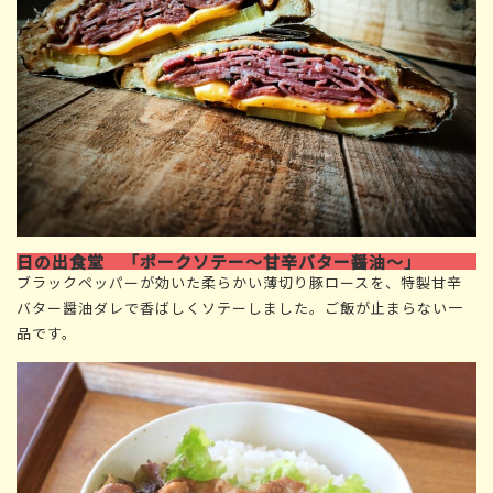
日の出食堂 「ポークソテー〜甘辛バター醤油〜」
ブラックペッパーが効いた柔らかい薄切り豚ロースを、特製甘辛
バター醤油ダレで香ばしくソテーしました。ご飯が止まらない一
品です。