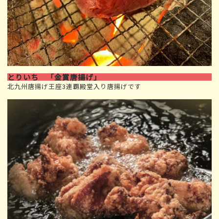
とりいち 「金賞唐揚げ」
北九州唐揚げ王座3連覇殿堂入り唐揚げです