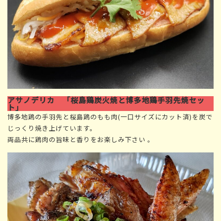
アサノデリカ 「桜島鶏炭火焼と博多地鶏手羽先焼セッ
ト」
博多地鶏の手羽先と桜島鶏のもも肉(一口サイズにカット済)を炭で
じっくり焼き上げています。
両品共に鶏肉の旨味と香りをお楽しみ下さい 。