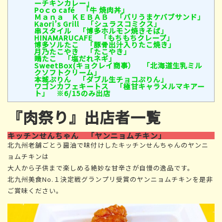
ーチキンカレー」
Poｃo café 「牛 焼肉丼」
Ｍａｎａ ＫＥＢＡＢ 「バリうまケバブサンド」
Kaori’s Grill 「シュラスコミクス」
串スタイル 「博多ホルモン焼きそば」
HINAMARUCAFE 「もちもちクレープ」
博多ソルたこ 「豚骨出汁入りたこ焼き」
月乃たこやき 「たこやき」
晴たこ 「塩だれネギ」
SweetBox(キョクレイ商事） 「北海道生乳ミル
クソフトクリーム」
本城ぷりん 「ダブル生チョコぷりん」
ワゴンカフェキートス 「極甘キャラメルマキアー
ト」 ※6/15のみ出店
『肉祭り』出店者一覧
キッチンせんちゃん 「ヤンニョムチキン」
北九州老舗ごとう醤油で味付けしたキッチンせんちゃんのヤンニ
ョムチキンは
大人から子供まで楽しめる絶妙な甘辛さが自慢の逸品です。
北九州美食No.１決定戦グランプリ受賞のヤンニョムチキンを是非
ご賞味ください。