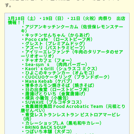
す。
3月18日（土）・19日（日）・21日（火祝）肉祭り 出店
情報！！
・アジアンキッチンクーカム（佐世保レモンステー
キ）
・キッチンせんちゃん（からあげ）
・Poco cafe`（ローストビーフ丼）
・グレスト（プレミアムドッグ）
・アズーリ（パストラミビーフ）
・アイリーエレファンテ（牛肉のタリアータのせア
ーリオオーリオ）
・チャオカフェ（フォー）
・Sea-sun`s （肉肉バーガー）
・Kaori`s Grill（シュラスコ ミクス）
・ひよこのキッチンカー（オムモコ）
・CUOCUOケータリング（ブランドポーク）
・Mana Kebab（ケバブ）
・博多ホルモン焼きそば（焼きそば）
・日の出食堂（ローストビーフ丼）
・唐揚げとりいち（金賞唐揚げ）
・横浜 小籠包（小籠包）
・SUWAVE（プルコギタコス）
・食農雑技集団 Food Acrobatic Team（元祖とり
唐せんべい）
・青空レストランレストラン ビストロアマービレ
（肉）
・カレーショップL.A（黒毛和牛カレー）
・BRING BACK SOUP
・つぼいち本舗（大ダコ）