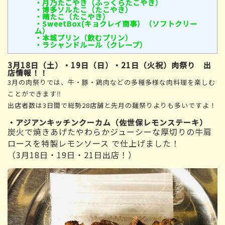
・月乃たこやき（ふっくらたこやき）
・博多ソルたこ（たこやき）
・晴たこ（たこやき）
・SweetBox(キョクレイ商事）（ソフトクリー
ム）
・本城プリン（飲むプリン）
・ラシャンドルール（クレープ）
3月18日（土）・19日（日）・21日（火祝）肉祭り 出
店情報！！
3月の肉祭りでは、牛・豚・鶏肉などの多種多様な肉料理を楽しむ
ことができます‼
出店者数は3日間で総勢28店舗と先月の麺祭りよりも多いですよ！
・アジアンキッチンクーカム（佐世保レモンステーキ）
炭火で焼きあげたやわらかジューシーな厚切りの牛肩
ロースを特製レモンソース で仕上げました！
（3月18日・19日・21日出店！）