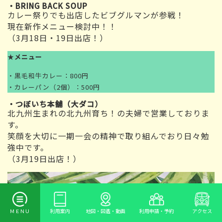
・
BRING BACK SOUP
カレー祭りでも出店したビブグルマンが参戦！
現在新作メニュー検討中！！
（3月18日・19日出店！）
★
メニュー
・黒毛和牛カレー：800円
・カレーパン（2個）：500円
・つぼいち本舗（大ダコ）
北九州生まれの北九州育ち！の夫婦で営業しておりま
す。
笑顔を大切に一期一会の精神で取り組んでおり日々勉
強中です。
（3月19日出店！）
ＭＥＮＵ
利用案内
地図・図鑑・動画
利用申請・予約
アクセス