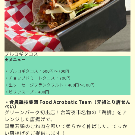
プルコギタコス
★
メニュー
・プルコギタコス：600円～700円
・チョップドミートタコス：700円
・生ソーセージフランクフルト：400円～500円
・ビリアスープ：400円
・食農雑技集団 Food Acrobatic Team（元祖とり唐せん
べい）
グリーンパーク初出店！台湾夜市名物の『鶏排』をア
レンジした唐揚げで、
国産若鶏のむね肉を叩いて柔らかく伸ばした、でっか
い唐揚げをご提供します！