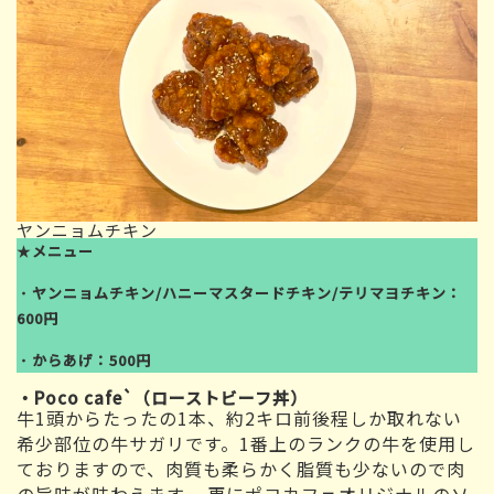
ヤンニョムチキン
★
メニュー
・
ヤンニョムチキン/
ハニーマスタードチキン/テリマヨチキン：
600円
・
からあげ：500円
・Poco cafe`（ローストビーフ丼）
牛1頭からたったの1本、約2キロ前後程しか取れない
希少部位の牛サガリです。1番上のランクの牛を使用し
ておりますので、肉質も柔らかく脂質も少ないので肉
の旨味が味わえます。 更にポコカフェオリジナルのソ