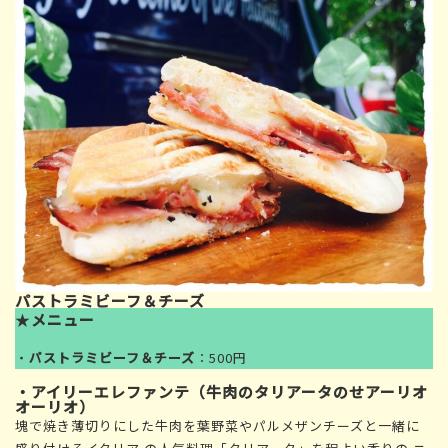
パストラミビーフ＆チーズ
★
メニュー
・
パストラミビーフ＆チーズ
：500円
・アイリーエレファンテ（牛肉のタリアータのせアーリオ
オーリオ）
塊で焼き薄切りにした牛肉を葉野菜やパルメザンチーズと一緒に