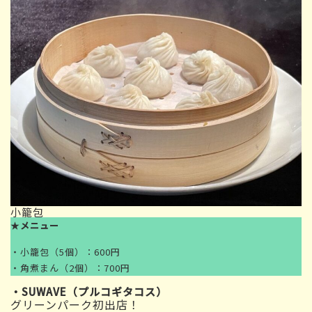
小籠包
★
メニュー
・小籠包（5個）：600円
・角煮まん（2個）：700円
・SUWAVE（プルコギタコス）
グリーンパーク初出店！