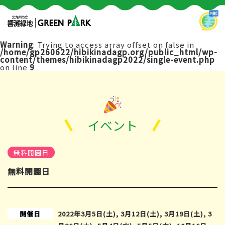
Warning
: Trying to access array offset on false in
/home/gp260622/hibikinadagp.org/public_html/wp-
content/themes/hibikinadagp2022/single-event.php
on line
9
イベント
無料開園日
無料開園日
開催日
2022年3月5日(土), 3月12日(土), 3月19日(土), 3