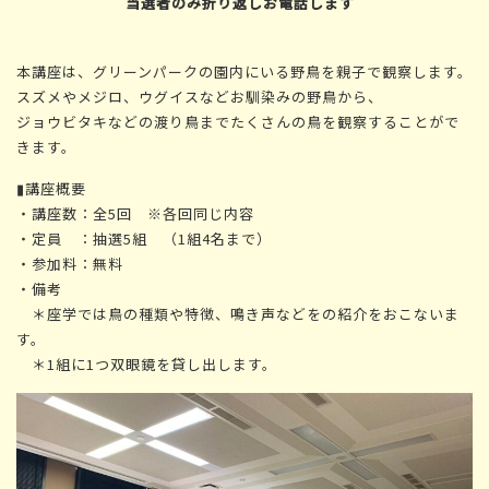
当選者のみ折り返しお電話します
本講座は、グリーンパークの園内にいる野鳥を親子で観察します。
スズメやメジロ、ウグイスなどお馴染みの野鳥から、
ジョウビタキなどの渡り鳥までたくさんの鳥を観察することがで
きます。
▮講座概要
・講座数：全5回 ※各回同じ内容
・定員 ：抽選5組 （1組4名まで）
・参加料：無料
・備考
＊座学では鳥の種類や特徴、鳴き声などをの紹介をおこないま
す。
＊1組に1つ双眼鏡を貸し出します。