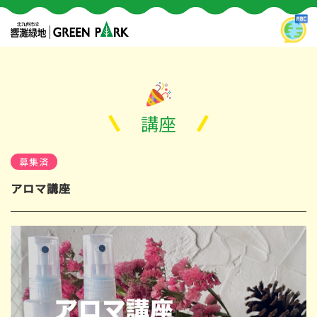
講座
募集済
アロマ講座