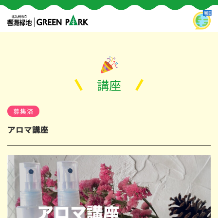
講座
募集済
アロマ講座