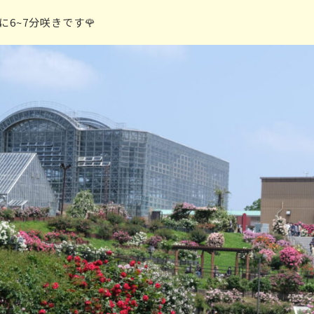
に
6~7分咲き
です🌹