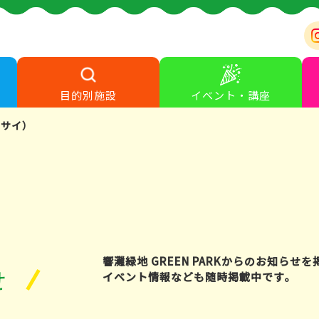
目的別施設
イベント・講座
ジサイ）
響灘緑地 GREEN PARKからのお知らせ
せ
イベント情報なども随時掲載中です。