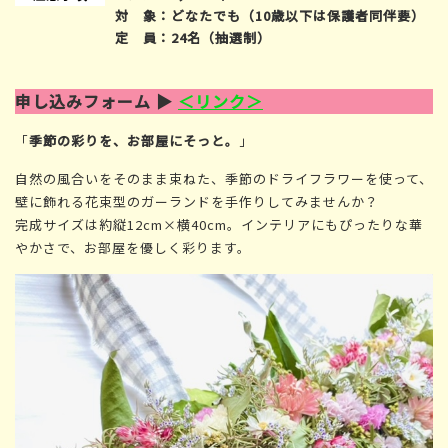
対 象：どなたでも（10歳以下は保護者同伴要）
定 員：24名（抽選制）
申し込みフォーム ▶
＜リンク＞
「
季節の彩りを、お部屋にそっと。
」
自然の風合いをそのまま束ねた、季節のドライフラワーを使って、
壁に飾れる花束型のガーランドを手作りしてみませんか？
完成サイズは約縦12cm×横40cm。インテリアにもぴったりな華
やかさで、お部屋を優しく彩ります。